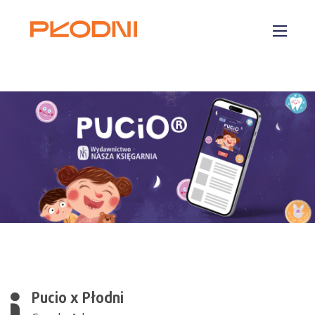
Płodni.com
O nas
Usługi
Realizacje
Kariera
Kontakt
Pucio x Płodni