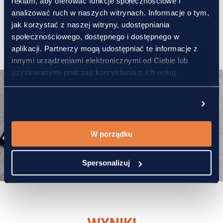
reklam, aby oferować funkcje społecznościowe i
analizować ruch w naszych witrynach. Informacje o tym,
jak korzystać z naszej witryny, udostępniania
społecznościowego, dostępnego i dostępnego w
aplikacji. Partnerzy mogą udostępniać te informacje z
innymi urządzeniami elektronicznymi od Ciebie lub
uzyskiwanymi podczas korzystania z ich usług.
Ustawienia
W porządku
Spersonalizuj