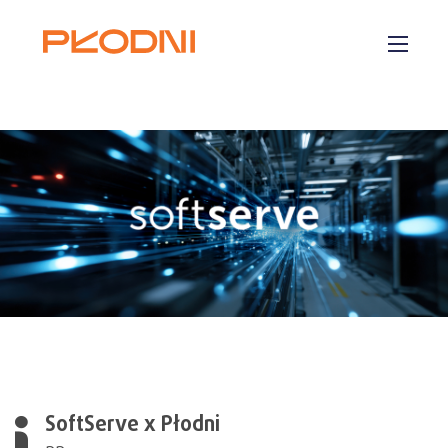
Płodni.com
O nas
Usługi
Realizacje
Kariera
Kontakt
SoftServe x Płodni