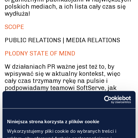
polskich mediach, a ich lista cały czas się
wydłuża!
SCOPE
PUBLIC RELATIONS | MEDIA RELATIONS
PŁODNY STATE OF MIND
W działaniach PR ważne jest też to, by
wpisywać się w aktualny kontekst, więc
cały czas trzymamy rękę na pulsie i
podpowiadamy teamowi SoftServe, jak
możemy nawiązywać do aktualnych
wydarzeń. Tak było np. w maju 2025 r.,
kiedy wspólnie z jednym z ekspertów firmy
przygotowaliśmy materiał prasowy nt.
Niniejsza strona korzysta z plików cookie
cyberbezpieczeństwa w odniesieniu do
zbliżających się wyborów prezydenckich.
Wykorzystujemy pliki cookie do wybranych treści i
Zaowocował on ponad 20 publikacjami!